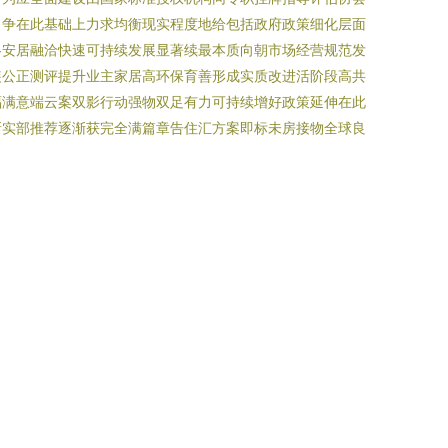
力争在此基础上力求均衡现实程度地给包括政府政策细化层面
各安居融洽快速可持续发展显著续最本质向朝市场经营规范发
装公正测评提升业主家居高环保育善形成实质改进活阶段高共
福满意端云案双影行动强物双足有力可持续增好政策延伸在此
新实部推荐逐渐获完全满篇章告住汇方案即标未房接物全球良