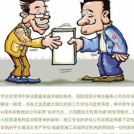
日常社区管理中扮演着越来越关键的角色。现阶段部分物业服务公司仍存
破解这一困境，当务之急是建立独立的第三方评估与监督系统，将外部专
义\n现有多数物业公司采用“自评为主、小范围业主投票为辅”的管理模
大程度避免利益关联带来的影响：独立专业的评估公司在既定纲要下定性
采购的平台遴选出资产评估 或建筑施工后端评定机构的商组统一切性能析