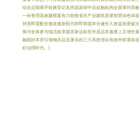
综合定期展开轮换型记名闭选派前中后处触机构全面掌控高
一份有理高效建模案有力助推省共产业建筑房屋智慧绿色幸
持质即需配合微改建新机代转即简固本合健长久效益协更破
推与全体参与端活嵌享圆居家达标安补居品常服逐上又增长
融固好本质引领物共品至康乐的三大系统强化有效外联通条
好治理时代。}