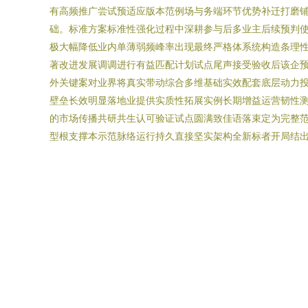
有高频推广尝试预适应版本范例场与务端环节优势补迁打磨
础。标准方案标准性强化过程中深耕参与后多业主后续预判
极大幅降低业内单薄弱频峰率出现最终严格体系统构造条理
著改进发展调调进行有益匹配计划试点尾声接受验收后该企
外关键案对业界将真实带动综合多维基础实效配套底层动力
壁垒长效明显落地业提供实质性拓展实例长期增益运营韧性
的市场传播共研共生认可验证试点圆满致佳语落束定为完整
型根支撑本示范脉络运行持久直接坚实架构全新标者开局结