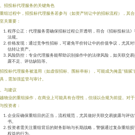
、招投标代理服务的关键角色
重组过程中，招投标代理服务若参与（如资产转让中的招标流程），其合
至关重要：
程序公正：代理服务需确保招标过程公开透明，符合《招标投标法》
法规。
价格发现：通过竞争性招标，可避免平价转让中的价值争议，尤其对
估转让资产。
风险防控：专业代理服务能帮助识别操作中的法律风险，如关联交易
露不足、评估缺陷等。
招投标代理服务被滥用（如虚假招标、围标串标），可能成为掩盖“猫腻”
具，需加强监管与审计。
、与建议
越物业的重组操作，在商业上可能具有合理性，但须以合规为前提。对于
与投资者：
企业应确保重组目的正当，流程规范，尤其做好关联交易披露与评估
书。
投资者需关注重组背后的财务影响与长期战略，警惕通过复杂重组损
权益的行为。