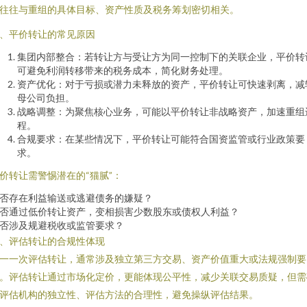
往往与重组的具体目标、资产性质及税务筹划密切相关。
、平价转让的常见原因
集团内部整合：若转让方与受让方为同一控制下的关联企业，平价转
可避免利润转移带来的税务成本，简化财务处理。
资产优化：对于亏损或潜力未释放的资产，平价转让可快速剥离，减
母公司负担。
战略调整：为聚焦核心业务，可能以平价转让非战略资产，加速重组
程。
合规要求：在某些情况下，平价转让可能符合国资监管或行业政策要
求。
价转让需警惕潜在的“猫腻”：
否存在利益输送或逃避债务的嫌疑？
否通过低价转让资产，变相损害少数股东或债权人利益？
否涉及规避税收或监管要求？
、评估转让的合规性体现
一一次评估转让，通常涉及独立第三方交易、资产价值重大或法规强制要
。评估转让通过市场化定价，更能体现公平性，减少关联交易质疑，但需
评估机构的独立性、评估方法的合理性，避免操纵评估结果。